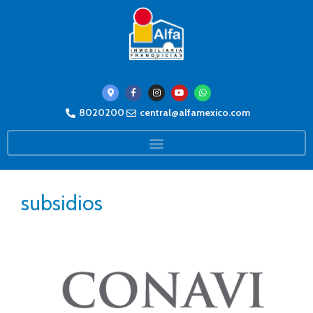
8020200
central@alfamexico.com
subsidios