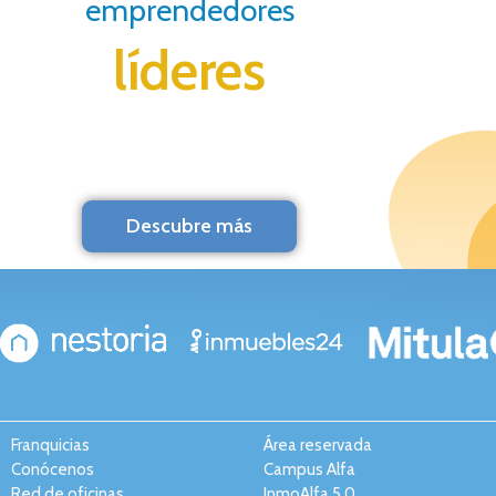
emprendedores
líderes
Descubre más
Franquicias
Área reservada
Conócenos
Campus Alfa
Red de oficinas
InmoAlfa 5.0